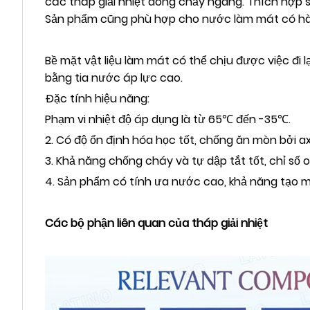
các tháp giải nhiệt dòng chảy ngang. Thích hợp 
Sản phẩm cũng phù hợp cho nước làm mát có hàm 
Bề mặt vật liệu làm mát có thể chịu được việc đi
bằng tia nước áp lực cao.
Đặc tính hiệu năng:
Phạm vi nhiệt độ áp dụng là từ 65℃ đến -35℃.
2. Có độ ổn định hóa học tốt, chống ăn mòn bởi ax
3. Khả năng chống cháy và tự dập tắt tốt, chỉ số ox
4. Sản phẩm có tính ưa nước cao, khả năng tạo mà
Các bộ phận liên quan của tháp giải nhiệt