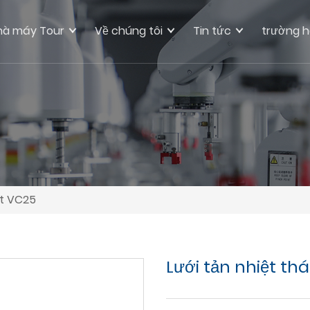
hà máy Tour
Về chúng tôi
Tin tức
trường 
ệt VC25
Lưới tản nhiệt thá