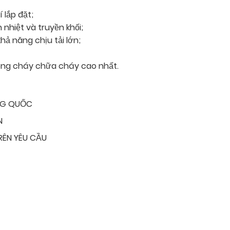
í lắp đặt;
 nhiệt và truyền khối;
hả năng chịu tải lớn;
ng cháy chữa cháy cao nhất.
NG QUỐC
N
RÊN YÊU CẦU