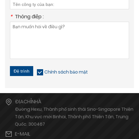
*
Thông điệp :
Đệ trình
Chính sách bảo mật
ĐỊACHỈNHÀ
Đường Hexu, Thành phố sinh thái Sino-Singapore Thiên
Tân, Khu vực mới Binhai, Thành phố Thiên Tân, Trung
Quốc. 300467
E-MAIL