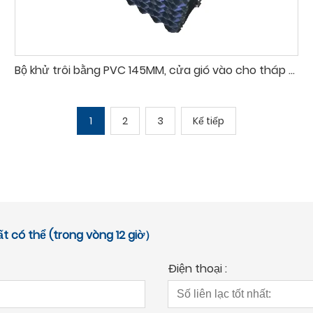
Bộ khử trôi bằng PVC 145MM, cửa gió vào cho tháp giải nhiệt dòng chảy chéo
1
2
3
Kế tiếp
ất có thể (trong vòng 12 giờ）
Điện thoại :