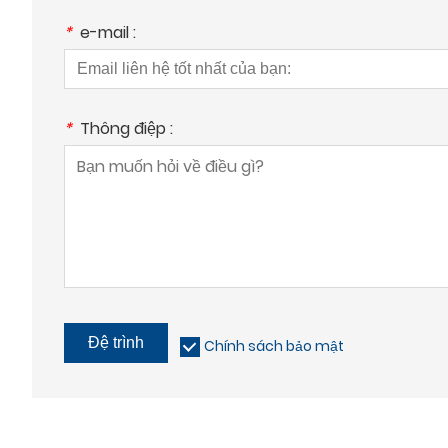
*
e-mail :
*
Thông điệp :
Đệ trình
Chính sách bảo mật