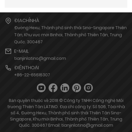
ĐỊACHỈNHÀ
Đường Hexu, Thành phố sinh thái Sino-Singapore Thiên
Tân, Khu vực mới Binhai, Thành phố Thiên Tân, Trung
Quốc. 300467
E-MAIL
tianjinlatino@gmail.com
ĐIỆNTHOẠI
+86-22-65616307
Bản quyền thuộc về 2018 © Công ty TNHH Công nghệ Môi
trường Thiên Tân LATINO. Địa chỉ công ty: Số 506, Tòa nhà
số 4, Đường Hexu, Thành phố sinh thái Thiên Tân Sino-
Singapore, Khu mới Binhai, Thành phố Thiên Tân, Trung
Quốc. 300467 Email: tianjinlatino@gmail.com