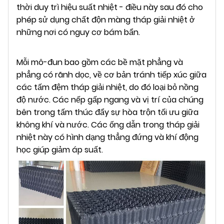
thời duy trì hiệu suất nhiệt - điều này sau đó cho
phép sử dụng chất độn màng tháp giải nhiệt ở
những nơi có nguy cơ bám bẩn.
Mỗi mô-đun bao gồm các bề mặt phẳng và
phẳng có rãnh dọc, về cơ bản tránh tiếp xúc giữa
các tấm đệm tháp giải nhiệt, do đó loại bỏ nồng
độ nước. Các nếp gấp ngang và vị trí của chúng
bên trong tấm thúc đẩy sự hòa trộn tối ưu giữa
không khí và nước. Các ống dẫn trong tháp giải
nhiệt này có hình dạng thẳng đứng và khí động
học giúp giảm áp suất.