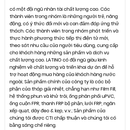
có một đội ngũ nhân tài chất lượng cao. Các
thành viên trong nhóm là những người trẻ, năng
động, có ý thức đổi mới và can đảm đáp ứng thử
thách. Các thành viên trong nhóm phát triển và
thực hành phương thức tiếp thị điện tử mới,
theo sát nhu cầu của người tiêu dùng, cung cấp
cho khách hàng những sản phẩm và dịch vụ
chất lượng cao.
LATINO có đội ngũ giàu kinh
nghiệm về chất lượng và triển khai dự án để hỗ
trợ hoạt động mua hàng của khách hàng nước
ngoài; Sản phẩm chính của công ty là các bộ
phận của tháp giải nhiệt, chẳng hạn như Film Fill,
hệ thống phun và khử trôi, ống phân phối uPVC,
ống cuộn FPR, thanh FRP bộ phận, lưới FRP, ngăn
xếp quạt, dây đeo & kẹp, v.v.;
Sản phẩm của
chúng tôi được CTI chấp thuận và chúng tôi có
bằng sáng chế riêng.