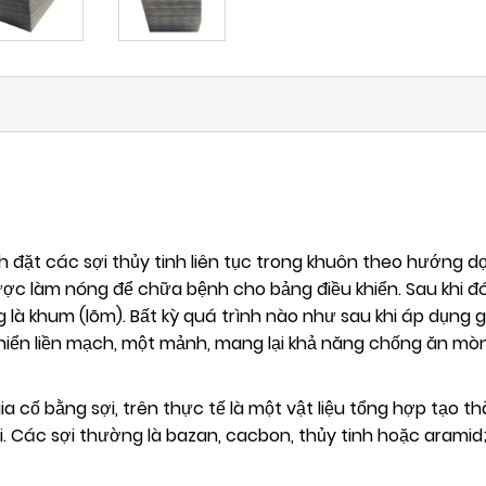
đặt các sợi thủy tinh liên tục trong khuôn theo hướng d
ược làm nóng để chữa bệnh cho bảng điều khiển. Sau khi đó
 là khum (lõm). Bất kỳ quá trình nào như sau khi áp dụng gr
 khiển liền mạch, một mảnh, mang lại khả năng chống ăn mò
a cố bằng sợi, trên thực tế là một vật liệu tổng hợp tạo
ợi. Các sợi thường là bazan, cacbon, thủy tinh hoặc arami