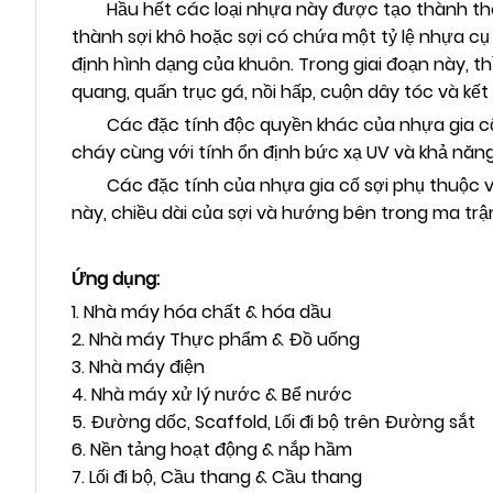
Hầu hết các loại nhựa này được tạo thành thông
thành sợi khô hoặc sợi có chứa một tỷ lệ nhựa cụ t
định hình dạng của khuôn. Trong giai đoạn này,
quang, quấn trục gá, nồi hấp, cuộn dây tóc và k
Các đặc tính độc quyền khác của nhựa gia cố b
cháy cùng với tính ổn định bức xạ UV và khả năng
Các đặc tính của nhựa gia cố sợi phụ thuộc vào 
này, chiều dài của sợi và hướng bên trong ma trậ
Ứng dụng:
1. Nhà máy hóa chất & hóa dầu
2. Nhà máy Thực phẩm & Đồ uống
3. Nhà máy điện
4. Nhà máy xử lý nước & Bể nước
5. Đường dốc, Scaffold, Lối đi bộ trên Đường sắt
6. Nền tảng hoạt động & nắp hầm
7. Lối đi bộ, Cầu thang & Cầu thang