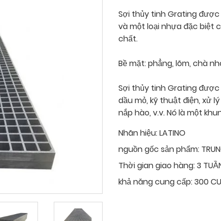
Sợi thủy tinh Grating được
và một loại nhựa đặc biệt 
chất.
Bề mặt: phẳng, lõm, chà nh
Sợi thủy tinh Grating được 
dầu mỏ, kỹ thuật điện, xử 
nắp hào, v.v. Nó là một kh
Nhãn hiệu:
LATINO
nguồn gốc sản phẩm:
TRU
Thời gian giao hàng:
3 TUẦ
khả năng cung cấp:
300 CU