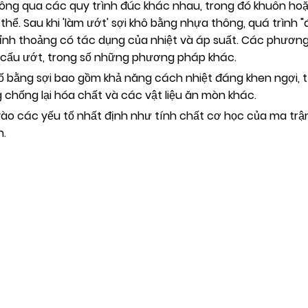
 qua các quy trình đúc khác nhau, trong đó khuôn hoặc
hể. Sau khi 'làm ướt' sợi khô bằng nhựa thông, quá trình "đ
 thỉnh thoảng có tác dụng của nhiệt và áp suất. Các phư
ết cấu ướt, trong số những phương pháp khác.
ằng sợi bao gồm khả năng cách nhiệt đáng khen ngợi, tí
 chống lại hóa chất và các vật liệu ăn mòn khác.
các yếu tố nhất định như tính chất cơ học của ma trận v
n.