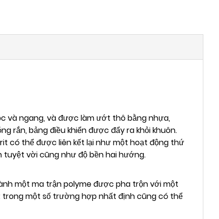
ọc và ngang, và được làm ướt thô bằng nhựa,
ng rắn, bảng điều khiển được đẩy ra khỏi khuôn.
it có thể được liên kết lại như một hoạt động thứ
n tuyệt vời cũng như độ bền hai hướng.
 thành một ma trận polyme được pha trộn với một
d; trong một số trường hợp nhất định cũng có thể