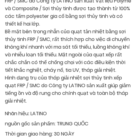
FRP / SMC do Công ty LATINO sản xuất Vật liệu Polyme
và Composite / Sợi thủy tinh được tạo thành từ 100%
các tấm polyester gia cố bằng sợi thủy tinh và có
thiết kế hai lớp.
Bề mặt bên trong nhẵn của quạt tản nhiệt bằng sợi
thủy tinh FRP / SMC, rất thích hợp cho việc di chuyển
không khí nhanh với ma sát tối thiểu, luồng không khí
và nhiễu loạn tối thiểu. Mặt ngoài của quạt xếp rất
chắc chắn có thể chống chọi với các điều kiện thời
tiết khắc nghiệt, cháy nổ, tia UV, tháp giải nhiệt.
Hình dạng trụ của tháp giải nhiệt sợi thủy tinh xếp
quạt FRP / SMC do Công ty LATINO sản xuất giúp giảm
tiếng ồn và độ rung cho chính quạt và toàn bộ tháp
giải nhiệt.
Nhãn hiệu:
LATINO
nguồn gốc sản phẩm:
TRUNG QUỐC
Thời gian giao hàng:
30 NGÀY