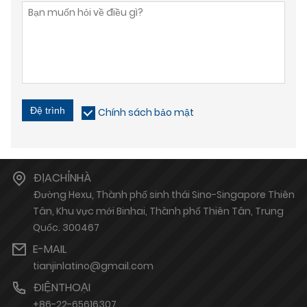
Đệ trình
Chính sách bảo mật
ĐỊACHỈNHÀ
Đường Hexu, Thành phố sinh thái Sino-Singapore Thiên
Tân, Khu vực mới Binhai, Thành phố Thiên Tân, Trung
Quốc. 300467
E-MAIL
tianjinlatino@gmail.com
ĐIỆNTHOẠI
+86-22-65616307