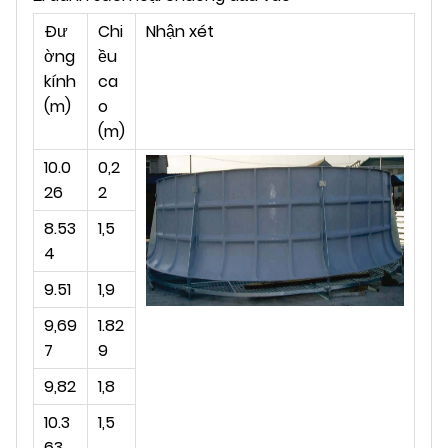
Đư
Chi
Nhận xét
ờng
ều
kính
ca
(m)
o
(m)
10.0
0,2
26
2
8.53
1,5
4
9.51
1,9
9,69
1.82
7
9
9,82
1,8
10.3
1,5
63