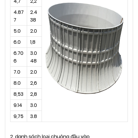
4,7
2,2
4.87
2.4
7
38
5.0
2.0
6.0
1,8
6.70
3.0
6
48
7.0
2.0
8.0
2,6
8,53
2,8
9.14
3.0
9,75
3.8
2. danh sách loại chuông đầu vào