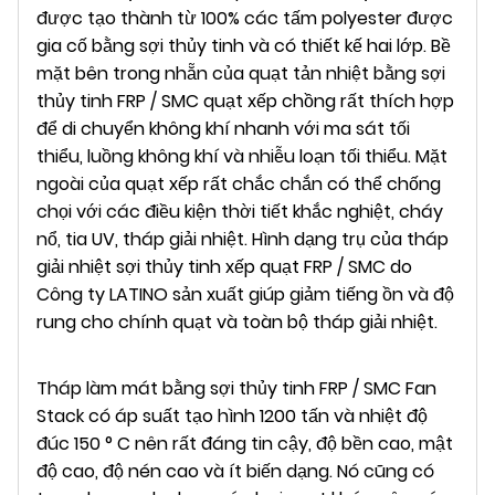
được tạo thành từ 100% các tấm polyester được
gia cố bằng sợi thủy tinh và có thiết kế hai lớp. Bề
mặt bên trong nhẵn của quạt tản nhiệt bằng sợi
thủy tinh FRP / SMC quạt xếp chồng rất thích hợp
để di chuyển không khí nhanh với ma sát tối
thiểu, luồng không khí và nhiễu loạn tối thiểu. Mặt
ngoài của quạt xếp rất chắc chắn có thể chống
chọi với các điều kiện thời tiết khắc nghiệt, cháy
nổ, tia UV, tháp giải nhiệt. Hình dạng trụ của tháp
giải nhiệt sợi thủy tinh xếp quạt FRP / SMC do
Công ty LATINO sản xuất giúp giảm tiếng ồn và độ
rung cho chính quạt và toàn bộ tháp giải nhiệt.
Tháp làm mát bằng sợi thủy tinh FRP / SMC Fan
Stack có áp suất tạo hình 1200 tấn và nhiệt độ
đúc 150 ° C nên rất đáng tin cậy, độ bền cao, mật
độ cao, độ nén cao và ít biến dạng. Nó cũng có