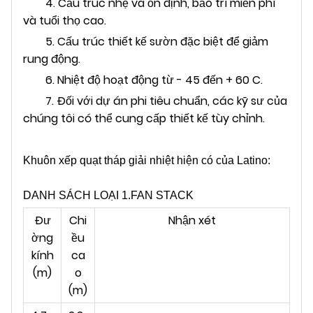
4. Cấu trúc nhẹ và ổn định, bảo trì miễn phí
và tuổi thọ cao.
5. Cấu trúc thiết kế sườn đặc biệt để giảm
rung động.
6. Nhiệt độ hoạt động từ - 45 đến + 60 C.
7. Đối với dự án phi tiêu chuẩn, các kỹ sư của
chúng tôi có thể cung cấp thiết kế tùy chỉnh.
Khuôn xếp quạt tháp giải nhiệt hiện có của Latino:
DANH SÁCH LOẠI 1.FAN STACK
Đư
Chi
Nhận xét
ờng
ều
kính
ca
(m)
o
(m)